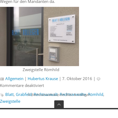
Wegen für den Mandanten da.
Zweigstelle Römhild
Allgemein
|
Hubertus Krause
| 7. Oktober 2016 |
für
Kommentare deaktiviert
Eröffnung
Blatt
,
Grabfeld
,
Rechtsanwalt
,
Rechtsanwälte
,
Römhild
,
© Rechtsanwaltskanzlei Blatt & Kollegen
der
Zweigstelle
Zweigstelle
von