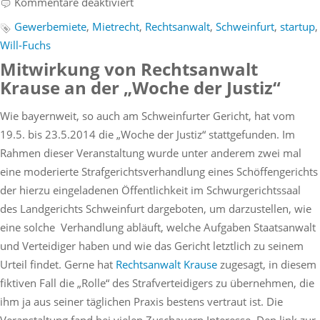
für
Kommentare deaktiviert
Fachvortrag
Gewerbemiete
,
Mietrecht
,
Rechtsanwalt
,
Schweinfurt
,
startup
,
zum
Will-Fuchs
Thema
Mitwirkung von Rechtsanwalt
„Fallstricke
Krause an der „Woche der Justiz“
in
Gewerbemietverträgen“
Wie bayernweit, so auch am Schweinfurter Gericht, hat vom
durch
19.5. bis 23.5.2014 die „Woche der Justiz“ stattgefunden. Im
RA
Rahmen dieser Veranstaltung wurde unter anderem zwei mal
Will-
eine moderierte Strafgerichtsverhandlung eines Schöffengerichts
Fuchs
der hierzu eingeladenen Öffentlichkeit im Schwurgerichtssaal
des Landgerichts Schweinfurt dargeboten, um darzustellen, wie
eine solche Verhandlung abläuft, welche Aufgaben Staatsanwalt
und Verteidiger haben und wie das Gericht letztlich zu seinem
Urteil findet. Gerne hat
Rechtsanwalt Krause
zugesagt, in diesem
fiktiven Fall die „Rolle“ des Strafverteidigers zu übernehmen, die
ihm ja aus seiner täglichen Praxis bestens vertraut ist. Die