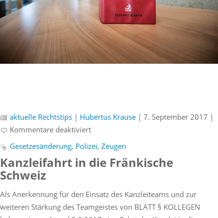
aktuelle Rechtstips
|
Hubertus Krause
| 7. September 2017 |
für
Kommentare deaktiviert
Rechtstip:
Gesetzesänderung
,
Polizei
,
Zeugen
Seit
Kanzleifahrt in die Fränkische
24.8.2017
Schweiz
müssen
Zeugen
Als Anerkennung für den Einsatz des Kanzleiteams und zur
polizeilicher
weiteren Stärkung des Teamgeistes von BLATT § KOLLEGEN
Vorladung