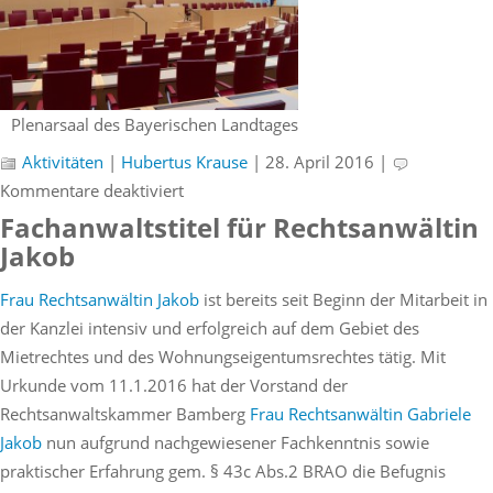
Plenarsaal des Bayerischen Landtages
Aktivitäten
|
Hubertus Krause
| 28. April 2016 |
für
Kommentare deaktiviert
Kanzleibesuch
Fachanwaltstitel für Rechtsanwältin
im
Jakob
Bayerischen
Frau Rechtsanwältin Jakob
ist bereits seit Beginn der Mitarbeit in
Landtag
der Kanzlei intensiv und erfolgreich auf dem Gebiet des
München
Mietrechtes und des Wohnungseigentumsrechtes tätig. Mit
Urkunde vom 11.1.2016 hat der Vorstand der
Rechtsanwaltskammer Bamberg
Frau Rechtsanwältin Gabriele
Jakob
nun aufgrund nachgewiesener Fachkenntnis sowie
praktischer Erfahrung gem. § 43c Abs.2 BRAO die Befugnis