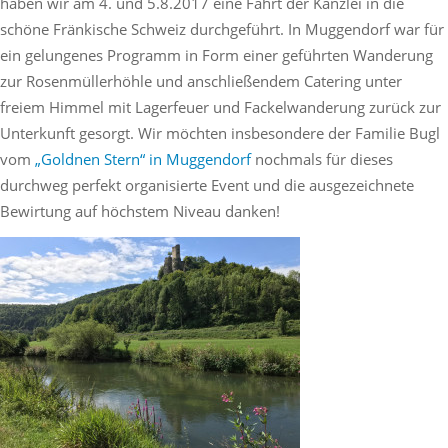
haben wir am 4. und 5.8.2017 eine Fahrt der Kanzlei in die
nachkommen
schöne Fränkische Schweiz durchgeführt. In Muggendorf war für
ein gelungenes Programm in Form einer geführten Wanderung
zur Rosenmüllerhöhle und anschließendem Catering unter
freiem Himmel mit Lagerfeuer und Fackelwanderung zurück zur
Unterkunft gesorgt. Wir möchten insbesondere der Familie Bugl
vom
„Goldnen Stern“ in Muggendorf
nochmals für dieses
durchweg perfekt organisierte Event und die ausgezeichnete
Bewirtung auf höchstem Niveau danken!