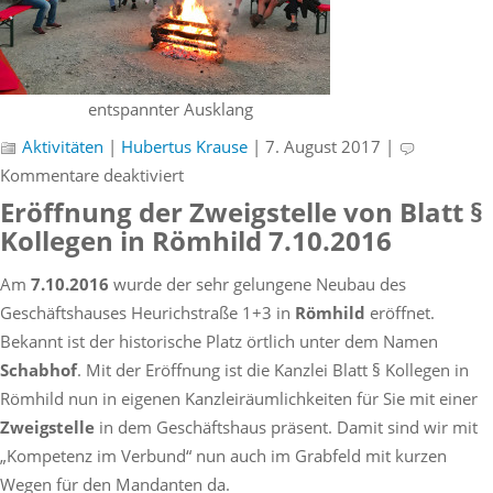
entspannter Ausklang
Aktivitäten
|
Hubertus Krause
| 7. August 2017 |
für
Kommentare deaktiviert
Kanzleifahrt
Eröffnung der Zweigstelle von Blatt §
in
Kollegen in Römhild 7.10.2016
die
Am
7.10.2016
wurde der sehr gelungene Neubau des
Fränkische
Geschäftshauses Heurichstraße 1+3 in
Römhild
eröffnet.
Schweiz
Bekannt ist der historische Platz örtlich unter dem Namen
Schabhof
. Mit der Eröffnung ist die Kanzlei Blatt § Kollegen in
Römhild nun in eigenen Kanzleiräumlichkeiten für Sie mit einer
Zweigstelle
in dem Geschäftshaus präsent. Damit sind wir mit
„Kompetenz im Verbund“ nun auch im Grabfeld mit kurzen
Wegen für den Mandanten da.