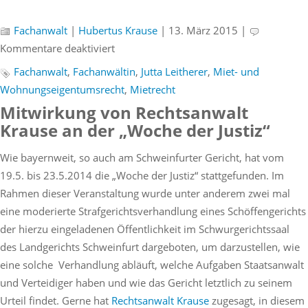
Fachanwalt
|
Hubertus Krause
| 13. März 2015 |
für
Kommentare deaktiviert
Fachanwaltstitel
Fachanwalt
,
Fachanwältin
,
Jutta Leitherer
,
Miet- und
für
Wohnungseigentumsrecht
,
Mietrecht
Rechtsanwältin
Mitwirkung von Rechtsanwalt
Leitherer
Krause an der „Woche der Justiz“
Wie bayernweit, so auch am Schweinfurter Gericht, hat vom
19.5. bis 23.5.2014 die „Woche der Justiz“ stattgefunden. Im
Rahmen dieser Veranstaltung wurde unter anderem zwei mal
eine moderierte Strafgerichtsverhandlung eines Schöffengerichts
der hierzu eingeladenen Öffentlichkeit im Schwurgerichtssaal
des Landgerichts Schweinfurt dargeboten, um darzustellen, wie
eine solche Verhandlung abläuft, welche Aufgaben Staatsanwalt
und Verteidiger haben und wie das Gericht letztlich zu seinem
Urteil findet. Gerne hat
Rechtsanwalt Krause
zugesagt, in diesem