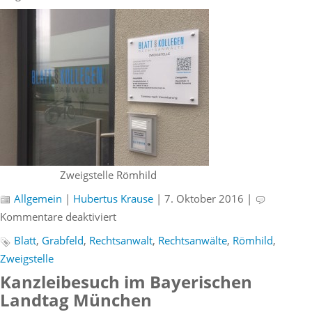
Zweigstelle Römhild
Allgemein
|
Hubertus Krause
| 7. Oktober 2016 |
für
Kommentare deaktiviert
Eröffnung
Blatt
,
Grabfeld
,
Rechtsanwalt
,
Rechtsanwälte
,
Römhild
,
der
Zweigstelle
Zweigstelle
Kanzleibesuch im Bayerischen
von
Landtag München
Blatt