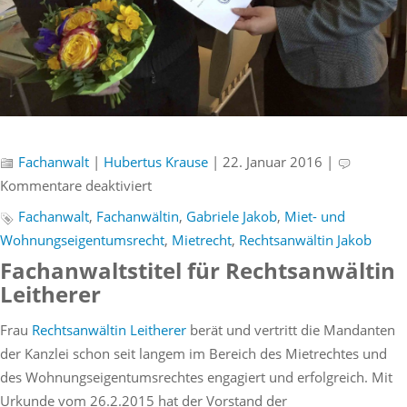
Fachanwalt
|
Hubertus Krause
| 22. Januar 2016 |
für
Kommentare deaktiviert
Fachanwaltstitel
Fachanwalt
,
Fachanwältin
,
Gabriele Jakob
,
Miet- und
für
Wohnungseigentumsrecht
,
Mietrecht
,
Rechtsanwältin Jakob
Rechtsanwältin
Fachanwaltstitel für Rechtsanwältin
Jakob
Leitherer
Frau
Rechtsanwältin Leitherer
berät und vertritt die Mandanten
der Kanzlei schon seit langem im Bereich des Mietrechtes und
des Wohnungseigentumsrechtes engagiert und erfolgreich. Mit
Urkunde vom 26.2.2015 hat der Vorstand der