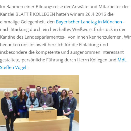
§
Im Rahmen einer Bildungsreise der Anwälte und Mitarbeiter der
Kollegen
Kanzlei BLATT § KOLLEGEN hatten wir am 26.4.2016 die
in
einmalige Gelegenheit, den
Bayerischer Landtag in München
-
Römhild
nach Stärkung durch ein herzhaftes Weißwurstfrühstück in der
7.10.2016
Kantine des Landesparlamentes- von innen kennenzulernen. Wir
bedanken uns insoweit herzlich für die Einladung und
insbesondere die kompetente und ausgenommen interessant
gestaltete, persönliche Führung durch Herrn Kollegen und
MdL
Steffen Vogel
!