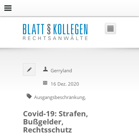
Gerryland
16 Dez. 2020
Ausgangsbeschränkung
,
Ausgangssperre
,
Corona
,
Covid-19: Strafen,
Rechtsfolgen
,
Strafen
Bußgelder,
Rechtsschutz